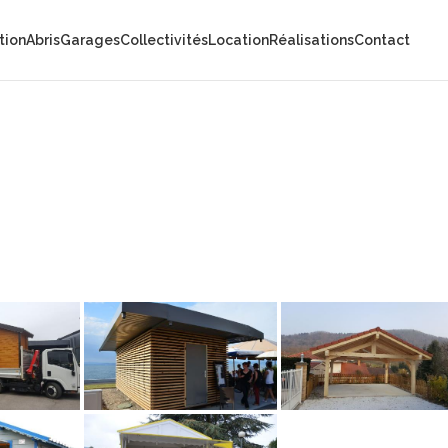
tion
Abris
Garages
Collectivités
Location
Réalisations
Contact